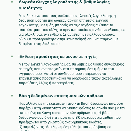
Δωρεάν έλεγχος λογοκλοπής & βαθμολογίες
ομοιότητας
Μας διακρίνει από τους υπόλοιπους ελεγκτές λογοκλοπής η
δέσμευσή μας για μια δωρεάν αρχική υπηρεσία ελέγχου
λογοκλοπής. Με εμάς, μπορείς να αξιολογήσεις αβίαστα τα
αποτελέσματα του ελέγχου πριν αποφασίσεις αν θα επενδύσεις σε
μια ολοκληρωμένη έκθεση. Σε αντίθεση με πολλούς άλλους,
δίνουμε προτεραιότητα στην ικανοποίησή σου και παρέχουμε
διαφάνεια στη διαδικασία.
Έκθεση ομοιότητας κειμένου με πηγές
Με τον ελεγκτή λογοκλοπής μας, θα λάβεις βολικούς συνδέσμους
σε πηγές που αντιστοιχούν στα επισημασμένα τμήματα του
εγγράφου σου. Αυτοί οι σύνδεσμοι σου επιτρέπουν να
επανεξετάσεις προσεκτικά και να διορθώσεις τυχόν ακατάλληλες
παραθέσεις, λέξεις ή παραφράσεις.
Βάση δεδομένων επιστημονικών άρθρων
Παράλληλα με την εκτεταμένη ανοικτή βάση δεδομένων μας, σου
παρέχουμε τη δυνατότητα να διασταυρώσεις τα αρχεία σου με την
εκτεταμένη συλλογή επιστημονικών άρθρων μας. Η βάση
δεδομένων μας διαθέτει πάνω από 80 εκατομμύρια άρθρα που
προέρχονται από γνωστούς ακαδημαϊκούς εκδότες,
εξασφαλίζοντας ολοκληρωμένη κάλυψη και πρόσβαση σε