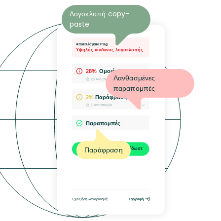
Λογοκλοπή copy-
paste
Λανθασμένες
παραπομπές
Παράφραση