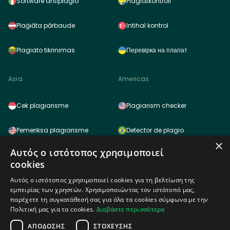
Software antiplagio
Plagiatkontroll
Plaģiāta pārbaude
Intihal kontrol
Plagiato tikrinimas
Перевірка на плагіат
Asia
Americas
Cek plagiarisme
Plagiarism checker
Pemeriksa plagiarisme
Detector de plagio
×
Αυτός ο ιστότοπος χρησιμοποιεί
साहित्यिक चोरी (प्लेजरिज़म) चेकर
Detector de plagio
cookies
雷同检测功能
Logiciel anti plagiat
Αυτός ο ιστότοπος χρησιμοποιεί cookies για τη βελτίωση της
εμπειρίας των χρηστών. Χρησιμοποιώντας τον ιστότοπό μας,
παρέχετε τη συγκατάθεσή σας για όλα τα cookies σύμφωνα με την
표절검사
Πολιτική μας για τα cookies.
Διαβάστε περισσότερα
ΑΠΌΔΟΣΗΣ
ΣΤΌΧΕΥΣΗΣ
Africa
剽窃チェッカー