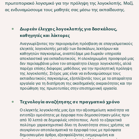
πρωτοποριακό λογισμικό για την πρόληψη της λογοκλοπής. Μαζί,
ας ενδυναμώσουμε τους μαθητές σας μέσω της εκπαίδευσης.
Δωρεάν έλεγχος λογοκλοπής για δασκάλους,
καθηγητές και λέκτορες
Αναγνωρίζοντας την περιορισμένη πρόσβαση σε επαγγελματικούς
ελεγκτές λογοκλοπής μεταξύ των δασκάλων, λεκτόρων και
καθηγητών παγκοσμίως, αναπτύξαμε μια δωρεάν υπηρεσία
αποκλειστικά για εκπαιδευτικούς. Η ολοκληρωμένη προσφορά μας
δεν περιλαμβάνει μόνο τον απαραίτητο έλεγχο λογοκλοπής, αλλά
παρέχει επίσης διάφορες μεθόδους για την προληπτική πρόληψη
της λογοκλοπής. Στόχος μας είναι να ενδυναμώσουμε τους
εκπαιδευτικούς παγκοσμίως, εξοπλίζοντάς τους με τα απαραίτητα
εργαλεία για τη διατήρηση της ακαδημαϊκής ακεραιότητας και την
προώθηση της πρωτοτυπίας στην επιστημονική εργασία.
Τεχνολογία αναζήτησης σε πραγματικό χρόνο
Ο ελεγκτής λογοκλοπής μας έχει την αξιοσημείωτη ικανότητα να
εντοπίζει ομοιότητες με έγγραφα που δημοσιεύτηκαν μόλις πριν
από 10 λεπτά σε δημοφιλείς ιστότοπους. Αυτό το εξαιρετικά
πολύτιμο χαρακτηριστικό δίνει τη δυνατότητα στους χρήστες να
συγκρίνουν αποτελεσματικά τα έγγραφά τους με πρόσφατα
δημοσιευμένα άρθρα, εξασφαλίζοντας ενημερωμένη και