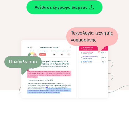
Ανέβασε έγγραφο δωρεάν
Τεχνολογία τεχνητής
νοημοσύνης
Πολύγλωσσο