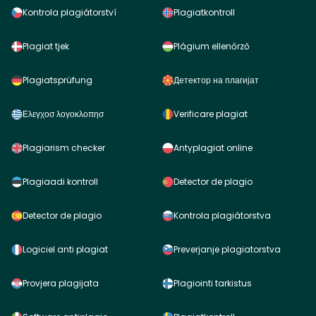
Kontrola plagiátorství
Plagiatkontroll
Plagiat tjek
Plágium ellenőrző
Plagiatsprüfung
Детектор на плагијат
Ελεγχοσ λογοκλοπησ
Verificare plagiat
Plagiarism checker
Antyplagiat online
Plagiaadi kontroll
Detector de plagio
Detector de plagio
Kontrola plagiátorstva
Logiciel anti plagiat
Preverjanje plagiatorstva
Provjera plagijata
Plagiointi tarkistus