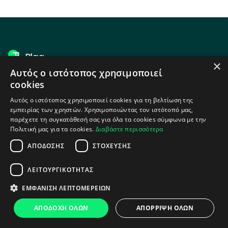
×
Αυτός ο ιστότοπος χρησιμοποιεί
cookies
Αυτός ο ιστότοπος χρησιμοποιεί cookies για τη βελτίωση της
εμπειρίας των χρηστών. Χρησιμοποιώντας τον ιστότοπό μας,
παρέχετε τη συγκατάθεσή σας για όλα τα cookies σύμφωνα με την
Πολιτική μας για τα cookies.
Διαβάστε περισσότερα
Λύσεις
Λειτουργίες
ΑΠΌΔΟΣΗΣ
ΣΤΌΧΕΥΣΗΣ
Φοιτητές
Ελεγχοσ λογοκλοπησ
ΛΕΙΤΟΥΡΓΙΚΌΤΗΤΑΣ
Εκπαιδευτικοί
Μεταφρασμένη λογοκλοπή
μεταξύ γλωσσών
ΕΜΦΆΝΙΣΗ ΛΕΠΤΟΜΕΡΕΙΏΝ
Πανεπιστήμιο
Αφαίρεση λογοκλοπής
Επιχείρηση
ΑΠΟΔΟΧΉ ΌΛΩΝ
ΑΠΌΡΡΙΨΗ ΌΛΩΝ
Ανθρωποποιήστε το κείμενο
Δευτεροβάθμια
της ΤΝ