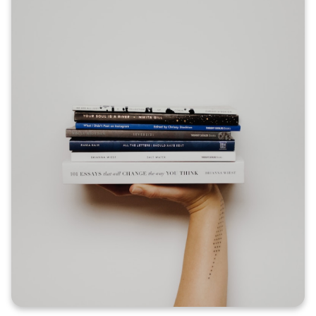
Έλλειψη υποστήριξης από τον επόπτη σου
Ο επόπτης σου μπορεί να μην είναι σε θέση να σου δώσει σαφείς
εξηγήσεις για τους κανόνες παραπομπής.
Ανάγκη για ποιοτικό αποτέλεσμα
Φιλοδοξείς να δημιουργήσεις μια εξαιρετικά καλοδουλεμένη
εργασία και αναζητάς βοήθεια από ειδικούς για την επίτευξη
αυτού του στόχου.